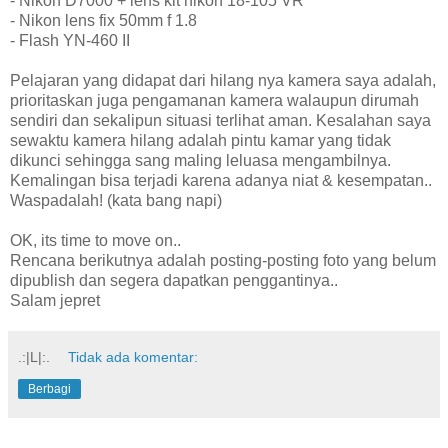
- Nikon D7000 + lens kit nikon 18-105 VR
- Nikon lens fix 50mm f 1.8
- Flash YN-460 II
Pelajaran yang didapat dari hilang nya kamera saya adalah,
prioritaskan juga pengamanan kamera walaupun dirumah
sendiri dan sekalipun situasi terlihat aman. Kesalahan saya
sewaktu kamera hilang adalah pintu kamar yang tidak
dikunci sehingga sang maling leluasa mengambilnya.
Kemalingan bisa terjadi karena adanya niat & kesempatan..
Waspadalah! (kata bang napi)
OK, its time to move on..
Rencana berikutnya adalah posting-posting foto yang belum
dipublish dan segera dapatkan penggantinya..
Salam jepret
.:|L|:.
Tidak ada komentar:
Berbagi