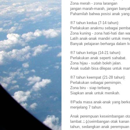
Zona merah - zona larangan
jangan marah-marah, jangan banyak 
Pahamilah bahwa posisi anak yang 
®7 tahun kedua (7-14 tahun):
Perlakukan anakmu sebagai pemban
Zona kuning - zona hati-hati dan w
Latih anak-anak mandiri untuk mengur
Banyak pelajaran berharga dalam 
®7 tahun ketiga (14-21 tahun):
Perlakukan anak seperti sahabat.
Zona hijau - sudah boleh jalan.
Anak sudah bisa dilepas untuk mand
®7 tahun keempat (21-28 tahun):
Perlakukan sebagai pemimpin.
Zona biru - siap terbang.
Siapkan anak untuk menikah.
®Pada masa anak-anak yang berkem
menjelang 7 tahun.
Anak perempuan keseimbangan otak 
lambat.ߑ싥seimbangan otak kanan dan kiri pada anak laki-laki baru tercapai sempurna di usia 18
tahun, sedangkan anak perempuan s