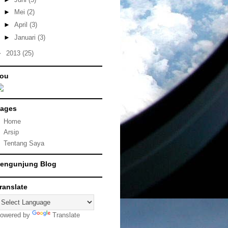
►
Mei
(2)
►
April
(3)
►
Januari
(3)
►
2013
(25)
ou
ages
Home
Arsip
Tentang Saya
engunjung Blog
ranslate
owered by
Translate