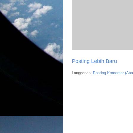
Posting Lebih Baru
Langganan:
Posting Komentar (Ato