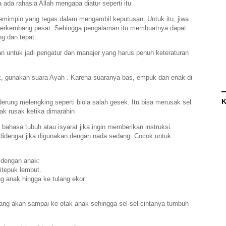
da rahasia Allah mengapa diatur seperti itu
 pemimpin yang tegas dalam mengambil keputusan. Untuk itu, jiwa
s berkembang pesat. Sehingga pengalaman itu membuatnya dapat
g dan tepat.
 untuk jadi pengatur dan manajer yang harus penuh keteraturan
k, gunakan suara Ayah . Karena suaranya bas, empuk dan enak di
K
erung melengking seperti biola salah gesek. Itu bisa merusak sel
nak rusak ketika dimarahin
bahasa tubuh atau isyarat jika ingin memberikan instruksi.
 dengan anak:
itepuk lembut.
g anak hingga ke tulang ekor.
ng akan sampai ke otak anak sehingga sel-sel cintanya tumbuh