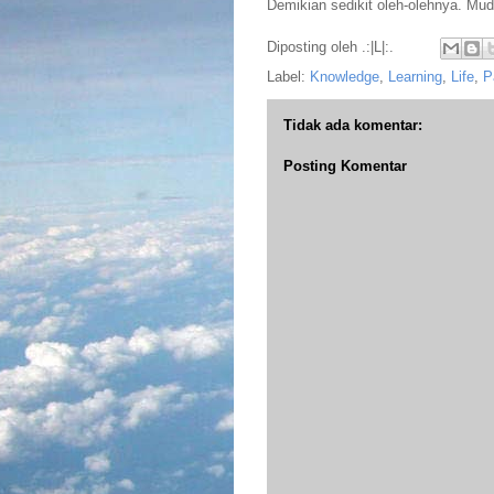
Demikian sedikit oleh-olehnya. Mu
Diposting oleh
.:|L|:.
Label:
Knowledge
,
Learning
,
Life
,
P
Tidak ada komentar:
Posting Komentar