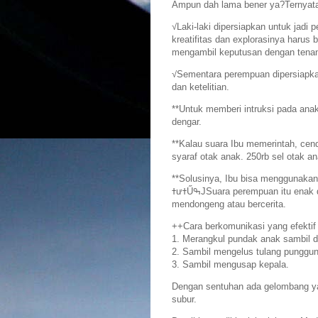
Ampun dah lama bener ya?Ternyata a
√Laki-laki dipersiapkan untuk jadi
kreatifitas dan explorasinya haru
mengambil keputusan dengan tenan
√Sementara perempuan dipersiapkan
dan ketelitian.
**Untuk memberi intruksi pada ana
dengar.
**Kalau suara Ibu memerintah, cend
syaraf otak anak. 250rb sel otak a
**Solusinya, Ibu bisa menggunakan 
ߙưߙŰߒJSuara perempuan itu enak didengar jika digunakan dengan nada sedang. Cocok untuk
mendongeng atau bercerita.
++Cara berkomunikasi yang efektif
1. Merangkul pundak anak sambil d
2. Sambil mengelus tulang punggun
3. Sambil mengusap kepala.
Dengan sentuhan ada gelombang ya
subur.