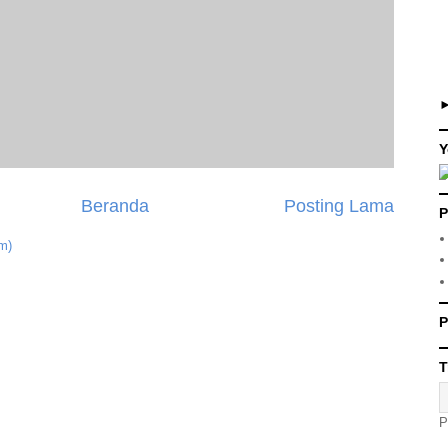
Y
Beranda
Posting Lama
P
m)
P
T
P