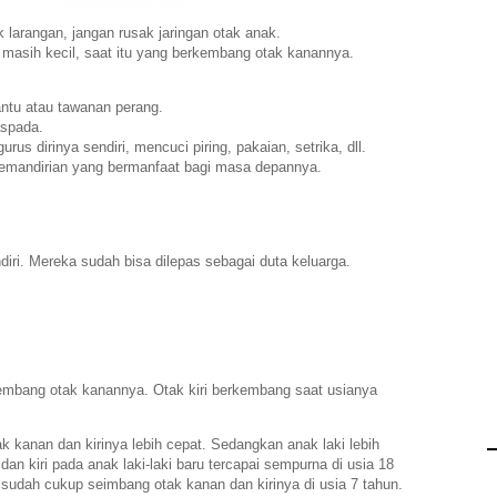
larangan, jangan rusak jaringan otak anak.
masih kecil, saat itu yang berkembang otak kanannya.
tu atau tawanan perang.
aspada.
us dirinya sendiri, mencuci piring, pakaian, setrika, dll.
kemandirian yang bermanfaat bagi masa depannya.
iri. Mereka sudah bisa dilepas sebagai duta keluarga.
bang otak kanannya. Otak kiri berkembang saat usianya
kanan dan kirinya lebih cepat. Sedangkan anak laki lebih
udah cukup seimbang otak kanan dan kirinya di usia 7 tahun.