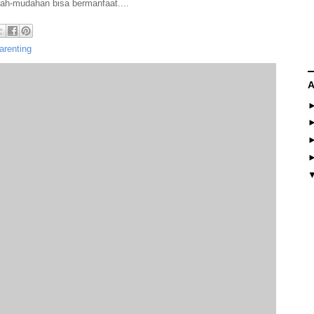
dah-mudahan bisa bermanfaat....
arenting
A